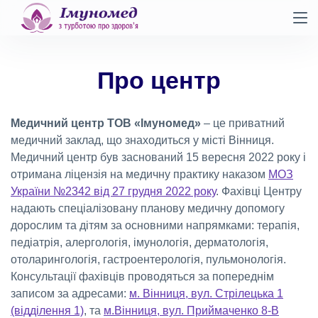
Про центр
Медичний центр ТОВ «Імуномед»
– це приватний
медичний заклад, що знаходиться у місті Вінниця.
Медичний центр був заснований 15 вересня 2022 року і
отримана ліцензія на медичну практику наказом
МОЗ
України №2342 від 27 грудня 2022 року
. Фахівці Центру
надають спеціалізовану планову медичну допомогу
дорослим та дітям за основними напрямками: терапія,
педіатрія, алергологія, імунологія, дерматологія,
отоларингологія, гастроентерологія, пульмонологія.
Консультації фахівців проводяться за попереднім
записом за адресами:
м. Вінниця, вул. Стрілецька 1
(відділення 1)
, та
м.Вінниця, вул. Приймаченко 8-В